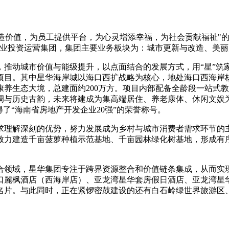
客户创造价值，为员工提供平台，为心灵增添幸福，为社会贡献福祉
产业投资运营集团，集团主要业务板块为：城市更新与改造、美
，推动城市价值与能级提升，以点面结合的发展方式，用“星”筑
项目。其中星华海岸城以海口西扩战略为核心，地处海口西海岸核
南康养生态大境，总建面约200万方。项目内部配备全龄段一站
情调与历史古韵，未来将建成为集高端居住、养老康体、休闲文
了“海南省房地产开发企业20强”的荣誉称号。
求理解深刻的优势，努力发展成为乡村与城市消费者需求环节的
致力建造千亩菠萝种植示范基地、千亩园林绿化树基地，形成有
合领域，星华集团专注于跨界资源整合和价值链条集成，从而实
麗枫酒店（西海岸店）、亚龙湾星华套房假日酒店、亚龙湾星华华
名片。与此同时，正在紧锣密鼓建设的还有白石岭绿世界旅游区