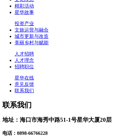
精彩活动
星华故事
投资产业
文旅运营与融合
城市更新与改造
美丽乡村与赋能
人才招聘
人才理念
招聘职位
星华在线
意见反馈
联系我们
联系我们
地址：海口市海秀中路51-1号星华大厦20层
电话：0898-66766228