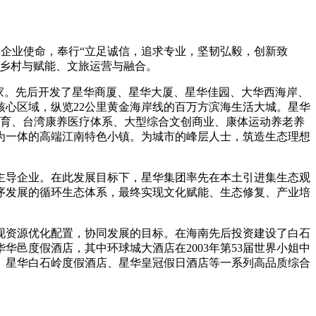
"的企业使命，奉行“立足诚信，追求专业，坚韧弘毅，创新致
丽乡村与赋能、文旅运营与融合。
家。先后开发了星华商厦、星华大厦、星华佳园、大华西海岸、
心区域，纵览22公里黄金海岸线的百万方滨海生活大城。星华
式教育、台湾康养医疗体系、大型综合文创商业、康体运动养老养
娱为一体的高端江南特色小镇。为城市的峰层人士，筑造生态理想
主导企业。在此发展目标下，星华集团率先在本土引进集生态观
序发展的循环生态体系，最终实现文化赋能、生态修复、产业培
现资源优化配置，协同发展的目标。在海南先后投资建设了白石
邑度假酒店，其中环球城大酒店在2003年第53届世界小姐中
、星华白石岭度假酒店、星华皇冠假日酒店等一系列高品质综合