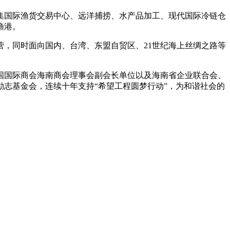
成集国际渔货交易中心、远洋捕捞、水产品加工、现代国际冷链仓
渔港。
，同时面向国内、台湾、东盟自贸区、21世纪海上丝绸之路等
国国际商会海南商会理事会副会长单位以及海南省企业联合会、
志基金会，连续十年支持“希望工程圆梦行动”，为和谐社会的