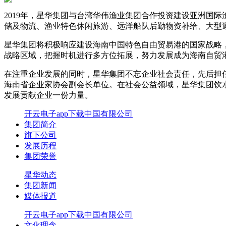
2019年，星华集团与台湾华伟渔业集团合作投资建设亚洲国
储及物流、渔业特色休闲旅游、远洋船队后勤物资补给、大型
星华集团将积极响应建设海南中国特色自由贸易港的国家战略
战略区域，把握时机进行多方位拓展，努力发展成为海南自贸
在注重企业发展的同时，星华集团不忘企业社会责任，先后担
海南省企业家协会副会长单位。在社会公益领域，星华集团饮
发展贡献企业一份力量。
开云电子app下载中国有限公司
集团简介
旗下公司
发展历程
集团荣誉
星华动态
集团新闻
媒体报道
开云电子app下载中国有限公司
文化理念